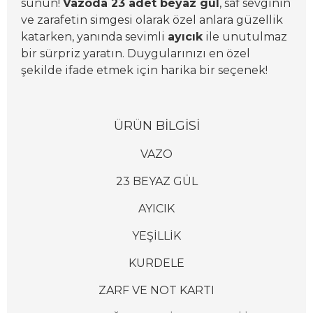
sunun!
Vazoda 23 adet beyaz gül
, saf sevginin
ve zarafetin simgesi olarak özel anlara güzellik
katarken, yanında sevimli
ayıcık
ile unutulmaz
bir sürpriz yaratın. Duygularınızı en özel
şekilde ifade etmek için harika bir seçenek!
Ü
RÜN BİLGİSİ
VAZO
23 BEYAZ GÜL
AYICIK
YEŞİLLİK
KURDELE
ZARF VE NOT KARTI