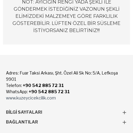
NOT: AYICIĞIN RENGİ YADA ŞEKLİ İLE
GÖNDERMEK İSTEDİĞİNİZ VAZONUN ŞEKLİ
ELİMİZDEKİ MALZEMEYE GÖRE FARKLILIK
GÖSTEREBİLİR. LÜFTEN ÖZEL BİR SÜSLEME
İSTİYORSANIZ BELİRTİNİZ!!!
Adres: Fuar Taksi Arkası, Şht. Özel Ali Sk No: 5/A, Lefkoşa
9901
Telefon:
+90 542 885 72 31
WhatsApp:
+90 542 885 72 31
www.kuzeycicekcilik.com
BILGI SAYFALARI
BAĞLANTILAR