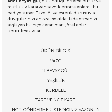
adet beyaz gül
, bulunduğu ortama huzur ve
mutluluk katarken sevdiklerinize anlamlı bir
hediye sunar. Tazeliği ve estetik duruşuyla
duygularınızı en özel şekilde ifade etmenizi
sağlayan bu çiçek aranjmanı, özel anları
unutulmaz kılar!
Ü
RÜN BİLGİSİ
VAZO
11 BEYAZ GÜL
YEŞİLLİK
KURDELE
ZARF VE NOT KARTI
NOT: GÖNDERMEK İSTEDİĞİNİZ VAZONUN