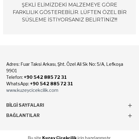
ŞEKLİ ELİMİZDEKİ MALZEMEYE GÖRE
FARKLILIK GÖSTEREBİLİR. LÜFTEN ÖZEL BİR
SÜSLEME İSTİYORSANIZ BELİRTİNİZ!!!
Adres: Fuar Taksi Arkası, Şht. Özel Ali Sk No: 5/A, Lefkoşa
9901
Telefon:
+90 542 885 72 31
WhatsApp:
+90 542 885 72 31
www.kuzeycicekcilik.com
BILGI SAYFALARI
BAĞLANTILAR
Bu site
Kuzey Çiçekçilik
için hazırlanmıştır.