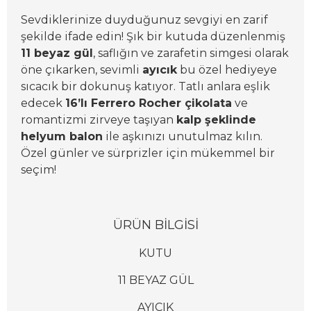
Sevdiklerinize duyduğunuz sevgiyi en zarif
şekilde ifade edin! Şık bir kutuda düzenlenmiş
11 beyaz gül
, saflığın ve zarafetin simgesi olarak
öne çıkarken, sevimli
ayıcık
bu özel hediyeye
sıcacık bir dokunuş katıyor. Tatlı anlara eşlik
edecek
16’lı Ferrero Rocher çikolata
ve
romantizmi zirveye taşıyan
kalp şeklinde
helyum balon
ile aşkınızı unutulmaz kılın.
Özel günler ve sürprizler için mükemmel bir
seçim!
Ü
RÜN BİLGİSİ
KUTU
11 BEYAZ GÜL
AYICIK